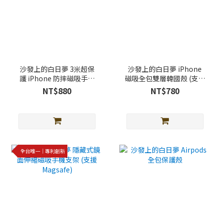
沙發上的白日夢 3米超保
沙發上的白日夢 iPhone
護 iPhone 防摔磁吸手機
磁吸全包雙層韓國殼 (支援
殼 (支援Magsafe)
Magsafe)
NT$880
NT$780
全台唯一｜專利創新