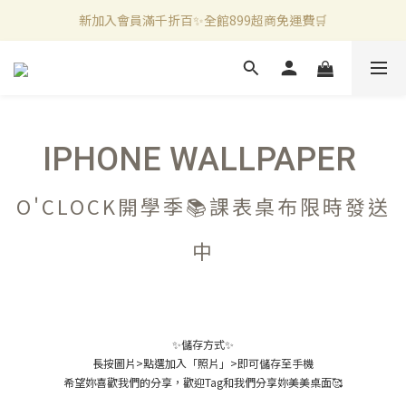
新加入會員滿千折百✨全館899超商免運費🛒
新加入會員滿千折百✨全館899超商免運費🛒
官方LINE好友募集中🤍加入領取50元購物金✨
新加入會員滿千折百✨全館899超商免運費🛒
IPHONE WALLPAPER
O'CLOCK開學季📚課表桌布限時發送
中
✨儲存方式✨
長按圖片>點選加入「照片」>即可儲存至手機
希望妳喜歡我們的分享，歡迎Tag和我們分享妳美美桌面🥰