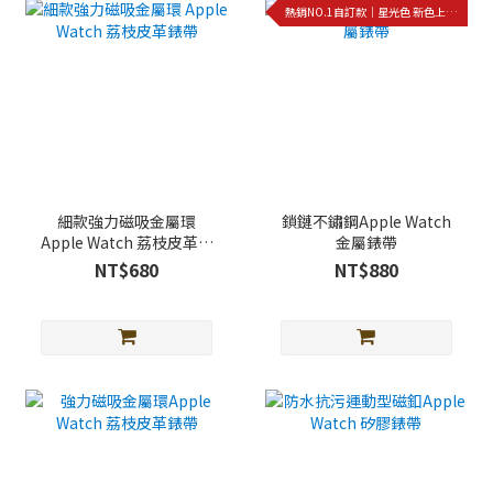
熱銷NO.1自訂款｜星光色 新色上架!!
細款強力磁吸金屬環
鎖鏈不鏽鋼Apple Watch
Apple Watch 荔枝皮革錶
金屬錶帶
帶
NT$680
NT$880