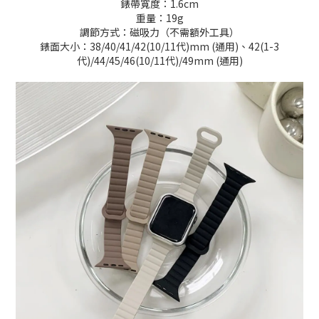
錶帶寬度：1.6cm
重量：19g
調節方式：磁吸力（不需額外工具）
錶面大小：
38/40/41/42(10/11
代
)mm (
通用
)
、
42(1-3
代
)/44/45/46(10/11
代
)/49mm (
通用
)