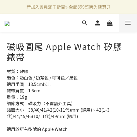
新加入會員滿千折百✨全館899超商免運費🛒
官方LINE好友募集中🤍加入領取50元購物金✨
新加入會員滿千折百✨全館899超商免運費🛒
磁吸圓尾 Apple Watch 矽膠
錶帶
材質：矽膠
顏色：奶白色 / 奶茶色 / 可可色／黑色
適用手圍：13.5cm以上
錶帶寬度：1.6cm
重量：19g
調節方式：磁吸力（不需額外工具）
錶面大小：38/40/41/42(10/11代)mm (通用)、42(1-3
代)/44/45/46(10/11代)/49mm (通用)
適用於所有型號的 Apple Watch