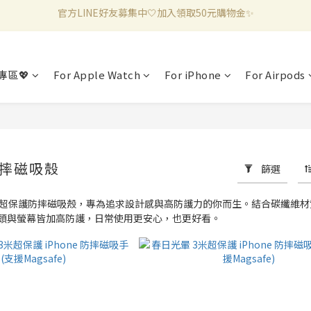
新加入會員滿千折百✨全館899超商免運費🛒
新加入會員滿千折百✨全館899超商免運費🛒
專區💖
For Apple Watch
For iPhone
For Airpods
防摔磁吸殼
篩選
dio 3米超保護防摔磁吸殼，專為追求設計感與高防護力的你而生。結合碳纖維材質與
頭與螢幕皆加高防護，日常使用更安心，也更好看。