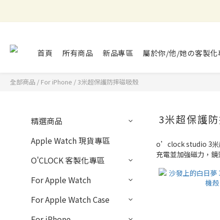
首頁
所有商品
新品專區
屬於你/他/她の客製化
全部商品
/
For iPhone
/
3米超保護防摔磁吸殼
3米超保護
精選商品
Apple Watch 現貨專區
o’clock stu
充電並加強磁力，鏡
O'CLOCK 客製化專區
For Apple Watch
For Apple Watch Case
For iPhone