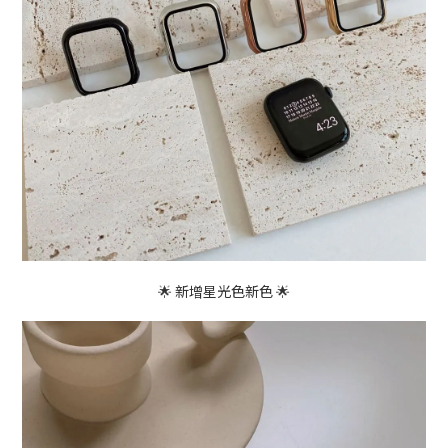
🌟 新增星光色新色 🌟