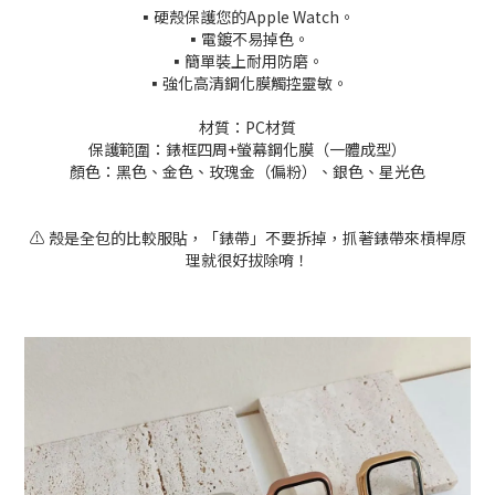
▪️硬殼保護您的Apple Watch。
▪️電鍍不易掉色。
▪️簡單裝上耐用防磨。
▪️強化高清鋼化膜觸控靈敏。
材質：PC材質
保護範圍：錶框四周+螢幕鋼化膜（一體成型）
顏色：黑色、金色、玫瑰金（偏粉）、銀色、星光色
⚠️ 殼是全包的比較服貼，「錶帶」不要拆掉，抓著錶帶來槓桿原
理就很好拔除唷！