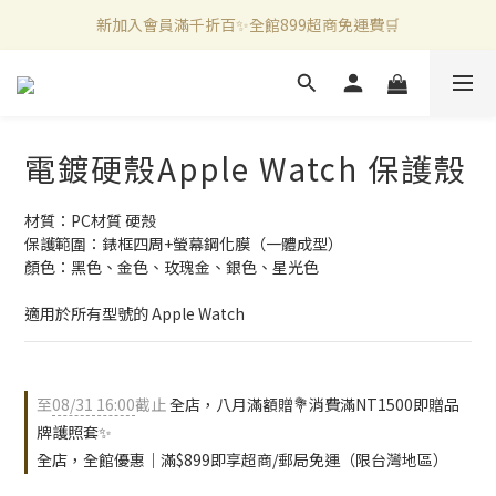
新加入會員滿千折百✨全館899超商免運費🛒
新加入會員滿千折百✨全館899超商免運費🛒
官方LINE好友募集中🤍加入領取50元購物金✨
新加入會員滿千折百✨全館899超商免運費🛒
電鍍硬殼Apple Watch 保護殼
材質：PC材質 硬殼
保護範圍：錶框四周+螢幕鋼化膜（一體成型）
顏色：黑色、金色、玫瑰金、銀色、星光色
適用於所有型號的 Apple Watch
至
08/31 16:00
截止
全店，八月滿額贈💐消費滿NT1500即贈品
牌護照套✨
全店，全館優惠｜滿$899即享超商/郵局免運（限台灣地區）