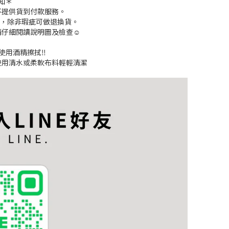
知＊
不提供貨到付款服務。
期，除非瑕疵可做退換貨。
請仔細閱讀說明圖及檢查☺
勿使用酒精擦拭‼️
使用清水或柔軟布料輕輕清潔