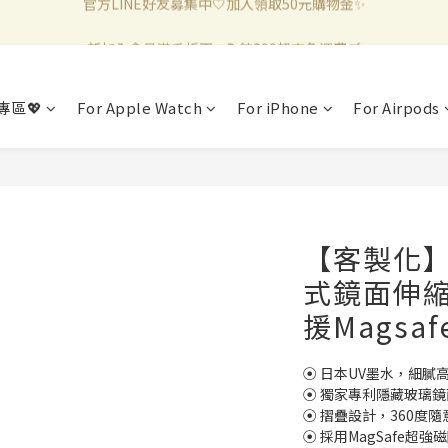
新加入會員滿千折百✨全館899超商免運費🛒
新加入會員滿千折百✨全館899超商免運費🛒
官方LINE好友募集中🤍加入領取50元購物金✨
專區💖
For Apple Watch
For iPhone
For Airpods
新加入會員滿千折百✨全館899超商免運費🛒
【客製化】
式鏡面伸縮
援Magsaf
⦿ 日本UV墨水，細膩
⦿ 獨家專利隱藏玻璃
⦿ 摺疊設計，360度隨
⦿ 採用MagSafe超強