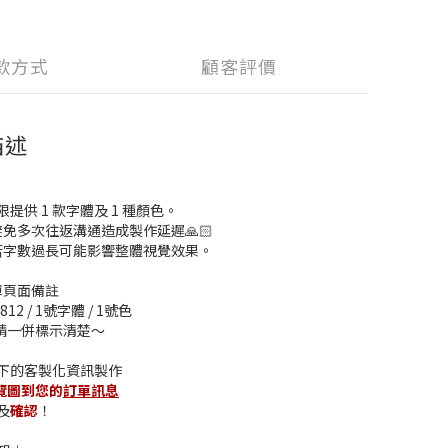
款方式
顧客評價
描述
提供 1 款字體及 1 種顏色。
免多次往返溝通造成製作延遲🙏🏻
若字數過長可能影響整體視覺效果。
單頁面備註
12 / 1號字體 / 1號色
請一併標示清楚～
下的客製化資訊製作
覽圖到您的
訂單訊息
及
確認
！