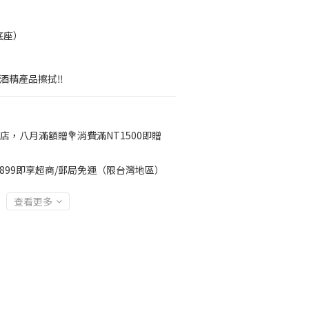
含底座）
酒精產品擦拭‼️
店，八月滿額贈💐消費滿NT1500即贈
899即享超商/郵局免運（限台灣地區）
查看更多