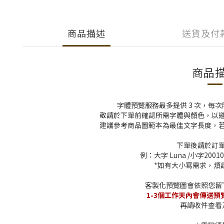
商品描述
送貨及付
商品
字體預覽服務最多提供 3 次，每次限
敬請於下單前確認所需字體與顏色，以避
建議參考商品圖範本為最佳文字長度，
下單後請於訂
例：大字 Luna /小字200108
*
如有大小寫需求，煩
客製化預覽圖會依照您留
1-3個工作天內會傳送預
再請收件查看