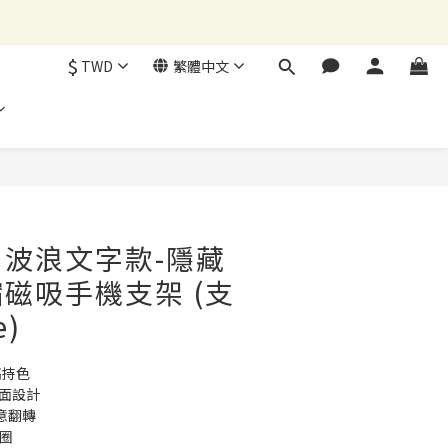
$
TWD
繁體中文
立即購買
波浪文字款-隱藏
磁吸手機支架 (支
e)
高持色
鏡面設計
意翻轉 
磁圈