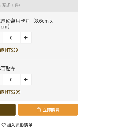
品
(最多 1 件)
厚磅萬用卡片（8.6cm x
.1cm）
價 NT$39
牌百貼布
 NT$299
立即購買
加入追蹤清單