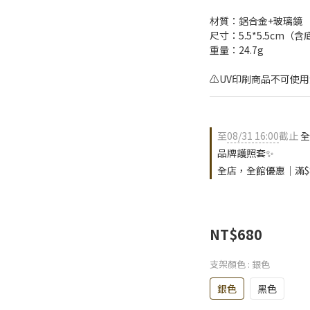
材質：鋁合金+玻璃鏡
尺寸：5.5*5.5cm（
重量：24.7g
⚠️UV印刷商品不可使用
至
08/31 16:00
截止
全
品牌護照套✨
全店，全館優惠｜滿$
NT$680
支架顏色
: 銀色
銀色
黑色