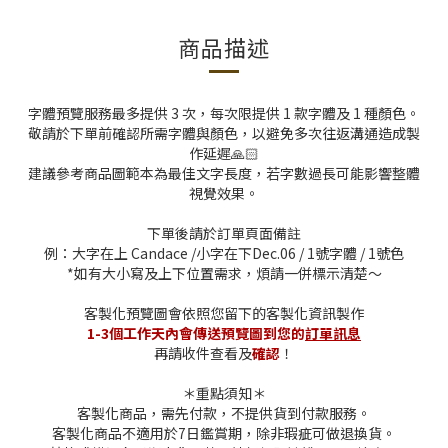
商品描述
字體預覽服務最多提供 3 次，每次限提供 1 款字體及 1 種顏色。
敬請於下單前確認所需字體與顏色，以避免多次往返溝通造成製
作延遲🙏🏻
建議參考商品圖範本為最佳文字長度，若字數過長可能影響整體
視覺效果。
下單後請於訂單頁面備註
例：大字在上 Candace /小字在下Dec.06 / 1號字體 / 1號色
*
如有大小寫及上下位置需求，煩請一併標示清楚～
客製化預覽圖會依照您留下的客製化資訊製作
1-3個工作天內會傳送預覽圖到您的
訂單訊息
再請收件查看及
確認
！
＊重點須知＊
客製化商品，需先付款，不提供貨到付款服務。
客製化商品不適用於7日鑑賞期，除非瑕疵可做退換貨。