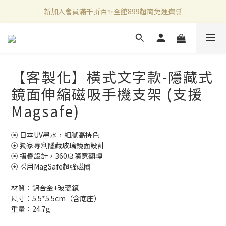
新加入會員滿千折百✨全館899超商免運費🛒
新加入會員滿千折百✨全館899超商免運費🛒
官方LINE好友募集中🤍加入領取50元購物金✨
新加入會員滿千折百✨全館899超商免運費🛒
【客製化】橫式文字款-隱藏式
鏡面伸縮磁吸手機支架 (支援
Magsafe)
⦿ 日本UV墨水，細膩高持色
⦿ 獨家專利隱藏玻璃鏡面設計
⦿ 摺疊設計，360度隨意翻轉 
⦿ 採用MagSafe超強磁圈
材質：鋁合金+玻璃鏡
尺寸：5.5*5.5cm（含底座）
重量：24.7g