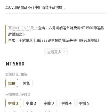
⚠️UV印刷商品不可使用酒精產品擦拭‼️
至
08/31 16:00
截止
全店，八月滿額贈💐消費滿NT1500即贈品
牌護照套✨
全店，全館優惠｜滿$899即享超商/郵局免運（限台灣地區）
查看更多
NT$680
支架顏色
: 銀色
銀色
黑色
字體編號
: 字體 𝟭
字體 𝟭
字體 𝟮
字體 𝟯
字體 𝟰
字體 𝟱