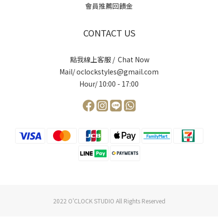
會員推薦回饋金
CONTACT US
點我線上客服 / Chat Now
Mail/ oclockstyles@gmail.com
Hour/ 10:00 - 17:00
2022 O'CLOCK STUDIO All Rights Reserved