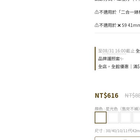
⚠️不適用於「二合一錶框 A
⚠️不適用於 ❌ S9 41mm 
至
08/31 16:00
截止
全
品牌護照套✨
全店，全館優惠｜滿$
NT$616
NT$8
顏色
: 星光色（售完不補
尺寸
: 38/40/10/11代4