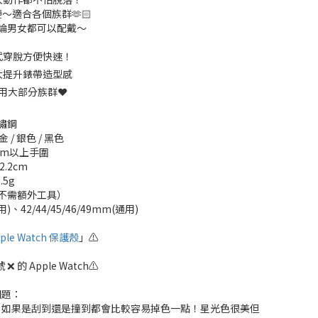
～適合各個族群🫶🏻
論男女都可以配戴～
吸式穿脫方便快速！
大大提升錶帶造型感
用大部分族群
❤️
鏽鋼
 / 銀色 / 黑色
cm以上手圍
.2cm
.5g
不需額外工具）
)、42/44/45/46/49mm(通用)
le Watch 保護殼
」⚠️
❌ 的 Apple Watch⚠️
問題：
，如果是刮到還是撞到都會比較容易掉色一點！星光色很美但