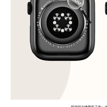
超強磁力錶帶來了🧲✨