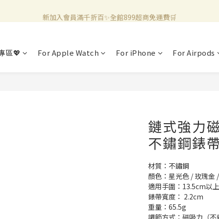
新加入會員滿千折百✨全館899超商免運費🛒
新加入會員滿千折百✨全館899超商免運費🛒
官方LINE好友募集中🤍加入領取50元購物金✨
專區💖
For Apple Watch
For iPhone
For Airpods
新加入會員滿千折百✨全館899超商免運費🛒
鏈式強力磁吸 
不鏽鋼錶
材質：不鏽鋼
顏色：星光色 / 玫瑰金 /
適用手圍：13.5cm以
錶帶寬度： 2.2cm
重量：65.5g
調節方式：磁吸力（不