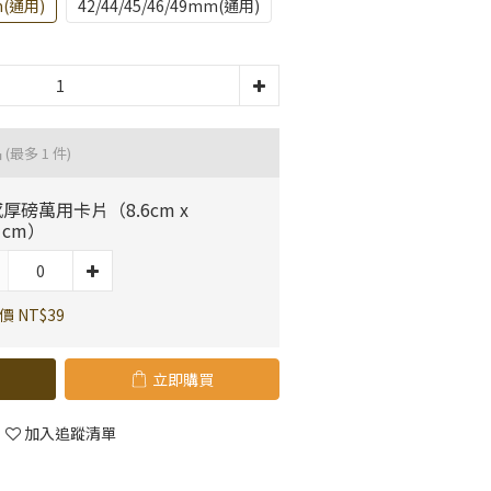
m(通用)
42/44/45/46/49mm(通用)
品
(最多 1 件)
厚磅萬用卡片（8.6cm x
.1cm）
價 NT$39
立即購買
加入追蹤清單