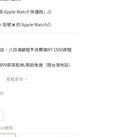
pple Watch 保護殼」⚠️
型號 ❌ 的 Apple Watch⚠️
店，八月滿額贈💐消費滿NT1500即贈
899即享超商/郵局免運（限台灣地區）
查看更多
80
）
2mm(通用)