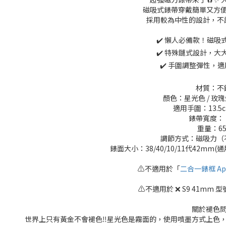
磁吸式錶帶穿戴簡單又方便
採用較為中性的設計，不
✔️ 懶人必備款！磁
✔️ 特殊鏈式設計，
✔️
手圍調整彈性，適
材質：不
顏色：星光色 / 玫瑰金
適用手圍：13.5
錶帶寬度： 2
重量：65
調節方式：磁吸力（
錶面大小：38/40/10/11代42mm(通用
⚠️不適用於「
二合一錶框 App
⚠️不適用於 ❌ S9 41mm 型號 
關於褪色
世界上只有黃金不會褪色‼️星光色是霧面的，使用噴墨方式上色