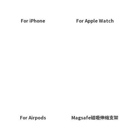
For iPhone
For Apple Watch
For Airpods
Magsafe磁吸伸縮支架