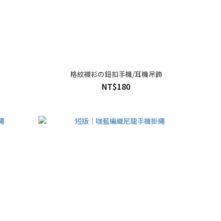
格紋襯衫の鈕扣手機/耳機吊飾
NT$180