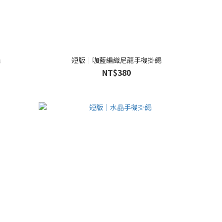
繩
短版｜咖藍編織尼龍手機掛繩
NT$380