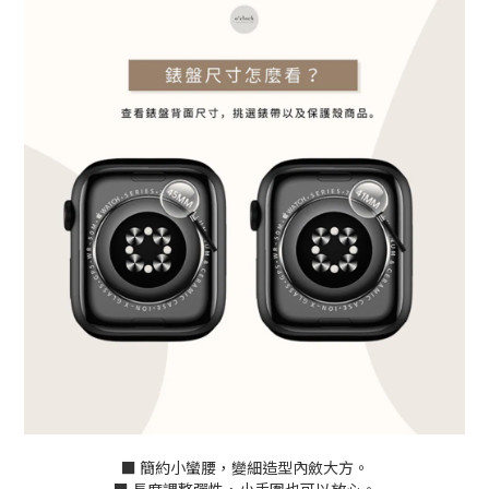
■ 簡約小蠻腰，變細造型內斂大方。
■ 長度調整彈性，小手圍也可以放心。