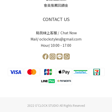
會員推薦回饋金
CONTACT US
點我線上客服 / Chat Now
Mail/ oclockstyles@gmail.com
Hour/ 10:00 - 17:00
2022 O'CLOCK STUDIO All Rights Reserved