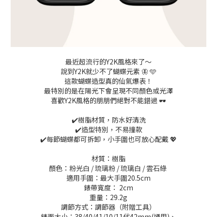
最近超流行的Y2K風格來了～
說到Y2K就少不了蝴蝶元素 🦋 🩵
這款蝴蝶造型真的仙氣爆表！
最特別的是在陽光下會呈現不同顏色或光澤
喜歡Y2K風格的朋朋們絕對不能錯過 🕶️
✔️樹脂材質，防水好清洗
✔️造型特別，不易撞款
✔️每節蝴蝶都可拆卸，小手圍也可放心配戴 💖
材質：樹脂
顏色：粉光白 / 琉璃粉 / 琉璃白 / 雲石綠
適用手圍：最大手圍20.5cm
錶帶寬度： 2cm
重量：29.2g
調節方式：調節器（附贈工具）
錶面大小：38/40/41/10/11代42mm(通用)、