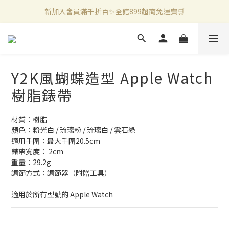
新加入會員滿千折百✨全館899超商免運費🛒
新加入會員滿千折百✨全館899超商免運費🛒
官方LINE好友募集中🤍加入領取50元購物金✨
新加入會員滿千折百✨全館899超商免運費🛒
Y2K風蝴蝶造型 Apple Watch
樹脂錶帶
材質：樹脂
顏色：粉光白 / 琉璃粉 / 琉璃白 / 雲石綠 
適用手圍：最大手圍20.5cm
錶帶寬度： 2cm
重量：29.2g
調節方式：調節器（附贈工具）
適用於所有型號的 Apple Watch