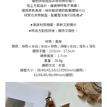
撞色拼接造型非常特殊好看～
搭上方釦設計，讓錶帶時髦不單調！
選用柔軟真皮，給你最舒適的配戴體驗🫶🏻
材質也非常輕盈，配戴整天輕巧0負擔💕
◾️ 真皮材質親膚、柔軟又舒適💯
◾️
時尚方釦搭拼接，獨特又個性！
材質：真皮
顏色：棕色 x 米白 / 米白 x 棕色 / 深咖 x 米白 / 淺灰 x 深灰
適用手圍：13.5cm - 17.5cm
錶帶寬度： 1.7cm
重量：16.8g
調節方式：針釦
錶面大小：38/40/41/10/11代42mm(通用)、
42/44/45/46/49mm(通用)