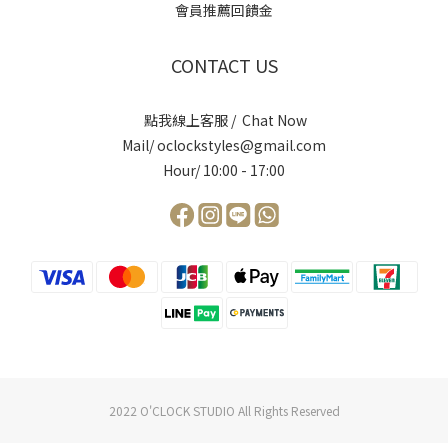
會員推薦回饋金
CONTACT US
點我線上客服 / Chat Now
Mail/ oclockstyles@gmail.com
Hour/ 10:00 - 17:00
2022 O'CLOCK STUDIO All Rights Reserved