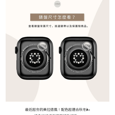
最近超夯的美拉德風！配色超適合秋冬🌬️