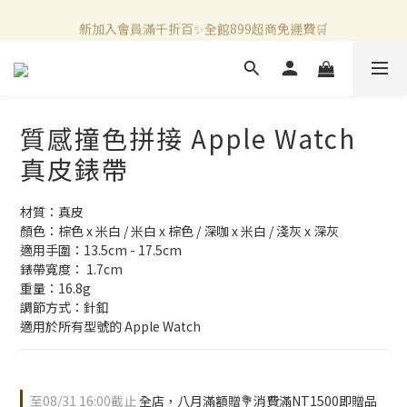
新加入會員滿千折百✨全館899超商免運費🛒
新加入會員滿千折百✨全館899超商免運費🛒
官方LINE好友募集中🤍加入領取50元購物金✨
新加入會員滿千折百✨全館899超商免運費🛒
質感撞色拼接 Apple Watch
真皮錶帶
材質：真皮
顏色：棕色 x 米白 / 米白 x 棕色 / 深咖 x 米白 / 淺灰 x 深灰
適用手圍：13.5cm - 17.5cm
錶帶寬度： 1.7cm
重量：16.8g
調節方式：針釦
適用於所有型號的 Apple Watch
至
08/31 16:00
截止
全店，八月滿額贈💐消費滿NT1500即贈品