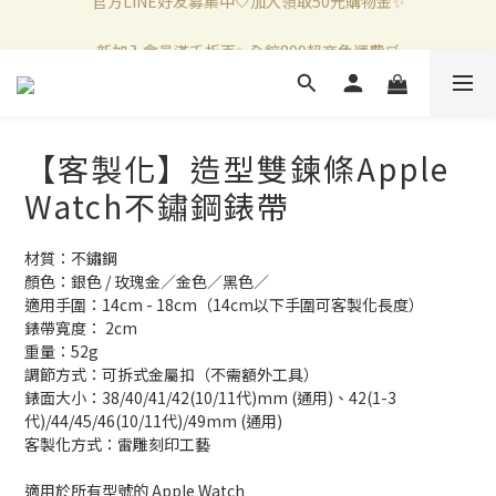
新加入會員滿千折百✨全館899超商免運費🛒
新加入會員滿千折百✨全館899超商免運費🛒
官方LINE好友募集中🤍加入領取50元購物金✨
新加入會員滿千折百✨全館899超商免運費🛒
【客製化】造型雙鍊條Apple
Watch不鏽鋼錶帶
材質：不鏽鋼
顏色：銀色 / 玫瑰金／金色／黑色／
適用手圍：14cm - 18cm（14cm以下手圍可客製化長度）
錶帶寬度： 2cm
重量：52g
調節方式：可拆式金屬扣（不需額外工具）
錶面大小：38/40/41/42(10/11代)mm (通用)、42(1-3
代)/44/45/46(10/11代)/49mm (通用)
客製化方式：雷雕刻印工藝
適用於所有型號的 Apple Watch