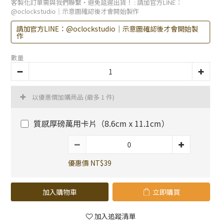
客製化訂單需與我們聯繫・避免延遲出貨！
: 請加官方LINE：
@oclockstudio｜示意圖確認後才會開始製作
請加官方LINE：@oclockstudio｜示意圖確認後才會開始製
作
數量
以優惠價加購商品
(最多 1 件)
質感厚磅萬用卡片（8.6cm x 11.1cm）
優惠價 NT$39
加入購物車
立即購買
加入追蹤清單