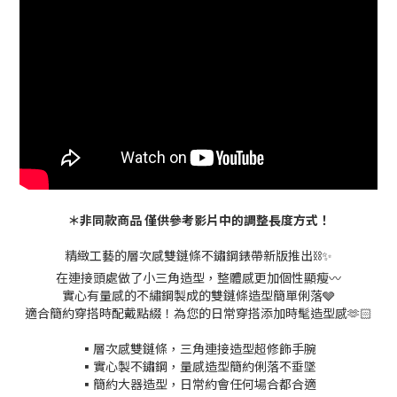
＊非同款商品 僅供參考影片中的調整長度方式！
精緻工藝的層次感雙鏈條不鏽鋼錶帶新版推出⛓️✨
在連接頭處做了小三角造型，整體感更加個性顯瘦〰️
實心有量感的不繡鋼製成的雙鏈條造型簡單俐落🩶
適合簡約穿搭時配戴點綴！為您的日常穿搭添加時髦造型感🫶🏻
▪️層次感雙鏈條，三角連接造型超修飾手腕
▪️實心製不鏽鋼，量感造型簡約俐落不垂墜
▪️簡約大器造型，日常約會任何場合都合適