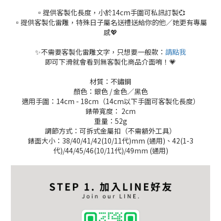
▫️提供客製化長度，小於14cm手圍可私訊訂製💞
▫️提供客製化雷雕，特殊日子屬名送禮送給你的他／她更有專屬
感💖
✨不需要客製化雷雕文字，只想要一般款：
請點我
即可下滑就會看到無客製化商品介面唷！💗
材質：不鏽鋼
顏色：銀色 / 金色／黑色
適用手圍：14cm - 18cm（14cm以下手圍可客製化長度）
錶帶寬度： 2cm
重量：52g
調節方式：可拆式金屬扣（不需額外工具）
錶面大小：
38/40/41/42(10/11
代
)mm (
通用
)
、
42(1-3
代
)/44/45/46(10/11
代
)/49mm (
通用
)