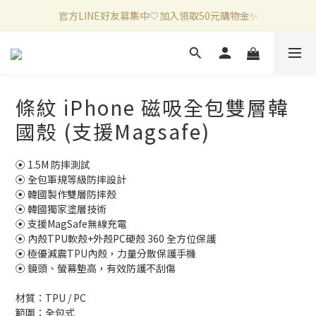
官方LINE好友募集中🤍加入領取50元購物金✨
新加入會員滿千折百✨全館899超商免運費🛒
新加入會員滿千折百✨全館899超商免運費🛒
條紋 iPhone 磁吸全包雙層韓
國殼 (支援Magsafe)
⦿ 1.5M 防摔測試
⦿ 全包軍規等級防摔設計
⦿ 韓國製作雙層防摔殼
⦿ 韓國獨家塗層技術
⦿ 支援MagSafe無線充電
⦿ 內殼TPU軟殼+外殼PC硬殼 360 全方位保護
⦿ 極優減震TPU內殼，力量分散保護手機
⦿ 鏡頭、螢幕墊高，有效防護不刮傷
材質：TPU / PC
範圍：全包式