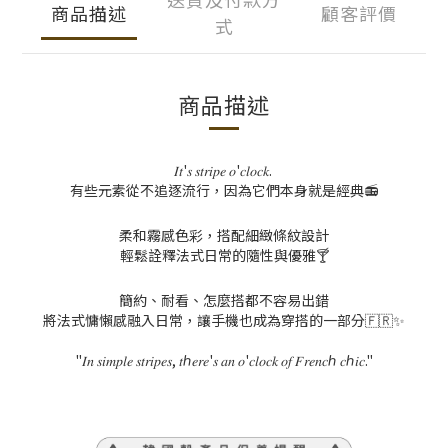
商品描述
顧客評價
式
商品描述
𝐼𝑡
'
𝑠
𝑠𝑡𝑟𝑖𝑝𝑒
𝑜
'
𝑐𝑙𝑜𝑐𝑘
.
有些元素從不追逐流行，因為它們本身就是經典📻
柔和霧感色彩，搭配細緻條紋設計
輕鬆詮釋法式日常的隨性與優雅🍸
簡約、耐看、怎麼搭都不容易出錯
將法式慵懶感融入日常，讓手機也成為穿搭的一部分🇫🇷✨
"
𝐼𝑛
𝑠𝑖𝑚𝑝𝑙𝑒
𝑠𝑡𝑟𝑖𝑝𝑒𝑠
,
𝑡ℎ𝑒𝑟𝑒
'
𝑠
𝑎𝑛
𝑜
'
𝑐𝑙𝑜𝑐𝑘
𝑜𝑓
𝐹𝑟𝑒𝑛𝑐ℎ
𝑐ℎ𝑖𝑐
."