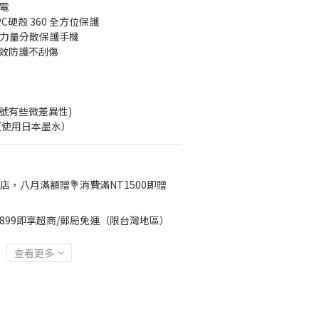
充電
C硬殼 360 全方位保護
，力量分散保護手機
有效防護不刮傷
同型號有些微差異性)
（使用日本墨水）
店，八月滿額贈💐消費滿NT1500即贈
899即享超商/郵局免運（限台灣地區）
查看更多