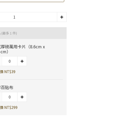
品
(最多 1 件)
厚磅萬用卡片（8.6cm x
.1cm）
價 NT$39
牌百貼布
 NT$299