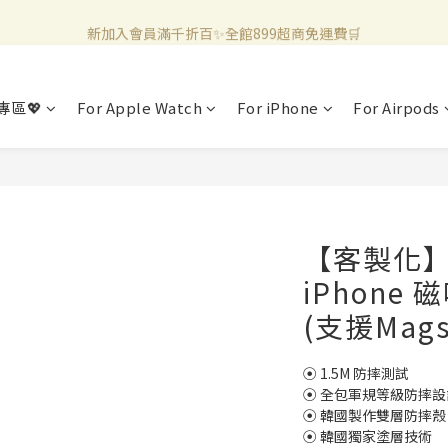
新加入會員滿千折百✨全館899超商免運費🛒
新加入會員滿千折百✨全館899超商免運費🛒
官方LINE好友募集中🤍加入領取50元購物金✨
專區💖
For Apple Watch
For iPhone
For Airpods
新加入會員滿千折百✨全館899超商免運費🛒
【客製化
iPhone
(支援Mags
⦿ 1.5M 防摔測試
⦿ 全包軍規等級防摔設
⦿ 韓國製作雙層防摔殼
⦿ 韓國獨家塗層技術