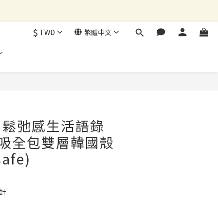
$
TWD
繁體中文
立即購買
】鬆弛感生活語錄
 磁吸全包雙層韓國殼
afe)
計