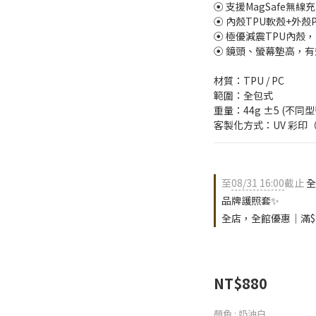
⦿ 支援MagSafe無線
⦿ 內殼TPU軟殼+外殼P
⦿ 極優減震TPU內殼
⦿ 鏡頭、螢幕墊高，
材質：TPU / PC
範圍：全包式
重量：44g ±5 (不
客製化方式：UV 彩印
至
08/31 16:00
截止
全
品牌護照套✨
全店，全館優惠｜滿$
NT$880
顏色
: 奶油白