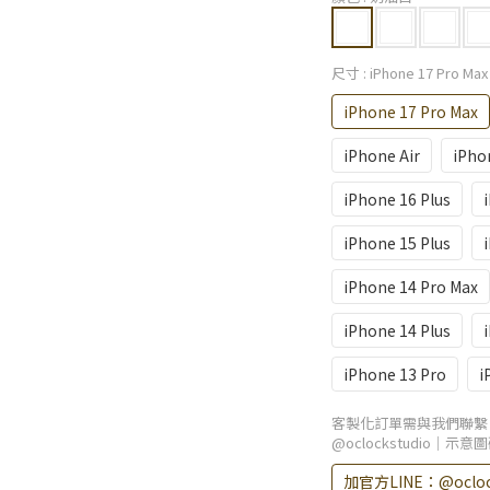
尺寸
: iPhone 17 Pro Max
iPhone 17 Pro Max
iPhone Air
iPho
iPhone 16 Plus
iPhone 15 Plus
iPhone 14 Pro Max
iPhone 14 Plus
iPhone 13 Pro
i
客製化訂單需與我們聯繫
@oclockstudio｜
加官方LINE：@ocl