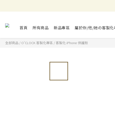
首頁
所有商品
新品專區
屬於你/他/她の客製化
全部商品
/
O'CLOCK 客製化專區
/
客製化 iPhone 保護殼