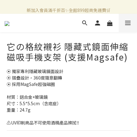
新加入會員滿千折百✨全館899超商免運費🛒
新加入會員滿千折百✨全館899超商免運費🛒
官方LINE好友募集中🤍加入領取50元購物金✨
新加入會員滿千折百✨全館899超商免運費🛒
它の格紋襯衫 隱藏式鏡面伸縮
磁吸手機支架 (支援Magsafe)
⦿ 獨家專利隱藏玻璃鏡面設計
⦿ 摺疊設計，360度隨意翻轉 
⦿ 採用MagSafe超強磁圈
材質：鋁合金+玻璃鏡
尺寸：5.5*5.5cm（含底座）
重量：24.7g
⚠️UV印刷商品不可使用酒精產品擦拭‼️