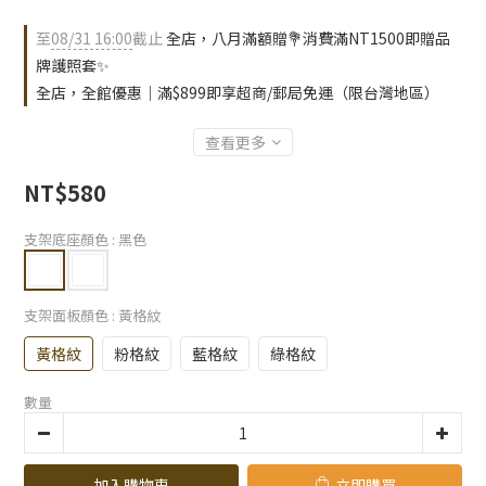
至
08/31 16:00
截止
全店，八月滿額贈💐消費滿NT1500即贈品
牌護照套✨
全店，全館優惠｜滿$899即享超商/郵局免運（限台灣地區）
查看更多
NT$580
支架底座顏色
: 黑色
支架面板顏色
: 黃格紋
黃格紋
粉格紋
藍格紋
綠格紋
數量
加入購物車
立即購買