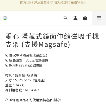
新加入會員滿千折百✨全館899超商免運費🛒
新加入會員滿千折百✨全館899超商免運費🛒
愛心 隱藏式鏡面伸縮磁吸手機
支架 (支援Magsafe)
⦿ 獨家專利隱藏玻璃鏡面設計
⦿ 摺疊設計，360度隨意翻轉 
⦿ 採用MagSafe超強磁圈
材質：鋁合金+玻璃鏡
尺寸：5.5*5.5cm（含底座）
重量：24.7g
專利證書號：M684262
⚠️UV印刷商品不可使用酒精產品擦拭‼️