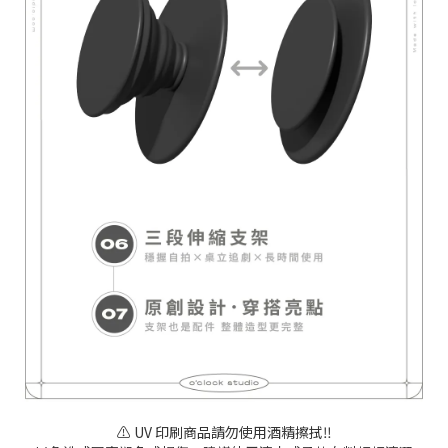
⚠️ UV 印刷商品請勿使用酒精擦拭‼️