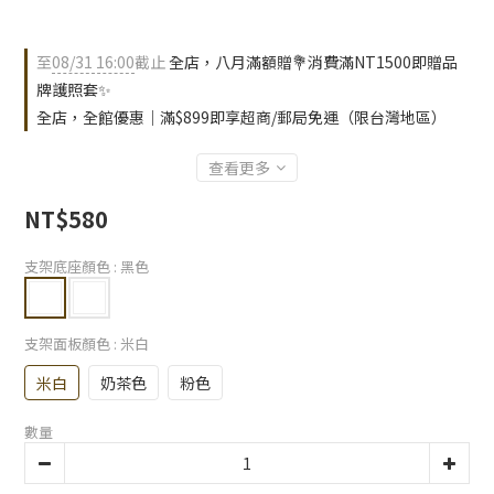
至
08/31 16:00
截止
全店，八月滿額贈💐消費滿NT1500即贈品
牌護照套✨
全店，全館優惠｜滿$899即享超商/郵局免運（限台灣地區）
查看更多
NT$580
支架底座顏色
: 黑色
支架面板顏色
: 米白
米白
奶茶色
粉色
數量