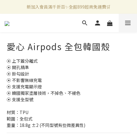
新加入會員滿千折百✨全館899超商免運費🛒
新加入會員滿千折百✨全館899超商免運費🛒
官方LINE好友募集中🤍加入領取50元購物金✨
新加入會員滿千折百✨全館899超商免運費🛒
愛心 Airpods 全包韓國殼
⦿ 上下蓋分離式
⦿ 開孔精準
⦿ 掛勾設計
⦿ 不影響無線充電
⦿ 支援充電顯示燈
⦿ 韓國獨家塗層技術，不掉色、不褪色
⦿ 支援全型號
材質：TPU
範圍：全包式
重量：18.8g ±2 (不同型號有些微差異性)