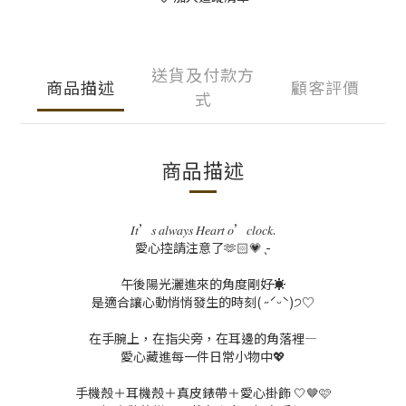
送貨及付款方
商品描述
顧客評價
式
商品描述
𝐼𝑡
’
𝑠
𝑎𝑙𝑤𝑎𝑦𝑠
𝐻𝑒𝑎𝑟𝑡
𝑜
’
𝑐𝑙𝑜𝑐𝑘
.
愛心控請注意了🫶🏻💗 ̖-
午後陽光灑進來的角度剛好☀️
是適合讓心動悄悄發生的時刻( ˶ˊᵕˋ)
੭
♡
在手腕上，在指尖旁，在耳邊的角落裡—
愛心藏進每一件日常小物中💖
手機殼＋耳機殼＋真皮錶帶＋愛心掛飾 🤍🤎🩷