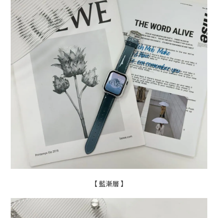
【
藍漸層
】