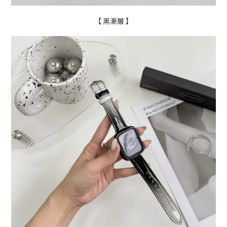
【 黑漸層
】