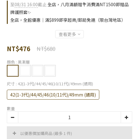
至
08/31 16:00
截止
全店，八月滿額贈💐消費滿NT1500即贈品
牌護照套✨
全店，全館優惠｜滿$899即享超商/郵局免運（限台灣地區）
查看更多
NT$476
NT$680
顏色
: 黑漸層
尺寸
: 42(1-3代)/44/45/46(10/11代)/49mm (通用)
42(1-3代)/44/45/46(10/11代)/49mm (通用)
數量
以優惠價加購商品
(最多 1 件)