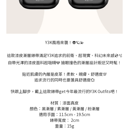
Y3K風格來襲！👽🪐💫
這款漆皮漸層錶帶滿足Y3K追求的前衛、超現實、科幻未來感💿🫧
自帶光澤的漆皮面料超吸睛🩶 搶眼撞色的漸層設計叛逆又時髦！
貼近肌膚的內層是皮革！柔軟・親膚・舒適度💯
追求流行的同時也要兼具舒適度💞
快跟上腳步，戴上這款錶帶get今年最流行的Y3K Outfits吧！
材質：漆面真皮
顏色：黑漸層 / 紫漸層 / 黃漸層 / 粉漸層
適用手圍：11.5cm - 19.5cm
錶帶寬度： 2cm
重量：15g