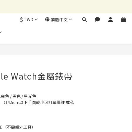
$
TWD
繁體中文
立即購買
le Watch金屬錶帶
金色 / 黑色 / 星光色
0cm （14.5cm以下手圍較小可訂單備註 或私
扣（不需額外工具）