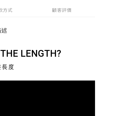
款方式
顧客評價
描述
 THE LENGTH?
整長度