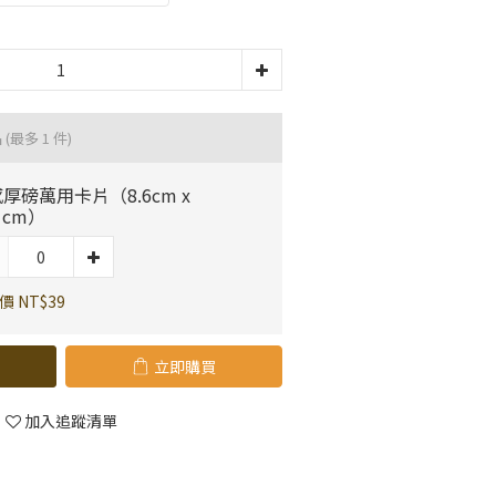
品
(最多 1 件)
厚磅萬用卡片（8.6cm x
.1cm）
價 NT$39
立即購買
加入追蹤清單