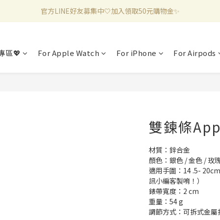
官方LINE好友募集中🤍加入領取50元購物金✨
新加入會員滿千折百✨全館899超商免運費🛒
新加入會員滿千折百✨全館899超商免運費🛒
專區💖
For Apple Watch
For iPhone
For Airpods
雙鍊條App
材質：鋅合金
顏色：銀色 / 金色 / 玫瑰
適用手圍：14 .5- 2
訊小編客製唷！） 
錶帶寬度：2 cm
重量：54 g
調節方式：可拆式金屬