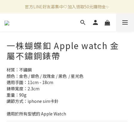
新加入會員滿千折百✨全館899超商免運費🛒
新加入會員滿千折百✨全館899超商免運費🛒
官方LINE好友募集中🤍加入領取50元購物金✨
新加入會員滿千折百✨全館899超商免運費🛒
一株蝴蝶釦 Apple watch 金
屬不鏽鋼錶帶
材質：不鏽鋼
顏色：金色 / 銀色 / 玫瑰金 / 黑色  / 星光色
適用手圍：11cm - 18cm 
錶帶寬度：2.3cm
重量：90g
調節方式：iphone sim卡針
適用於所有型號的 Apple Watch