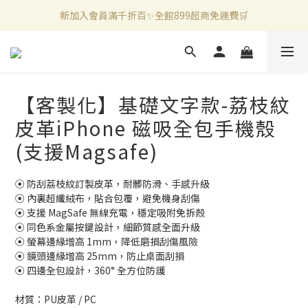
新加入會員滿千折百✨全館899超商免運費🛒
官方LINE好友募集中🤍加入領取50元購物金✨
新加入會員滿千折百✨全館899超商免運費🛒
【客製化】基礎文字款-荔枝紋
皮革iPhone 磁吸全包手機殼
(支援Magsafe)
⦿ 防刮荔枝紋訂製皮革，耐髒防滑、手感升級
⦿ 內裏超纖絨布，貼合包覆，避免機身刮傷
⦿ 支援 MagSafe 無線充電，穩定吸附免拆殼
⦿ 同色系金屬按鍵設計，細節質感全面升級
⦿ 螢幕邊緣增高 1mm，降低磨損刮傷風險
⦿ 鏡頭邊緣增高 25mm，防止桌面刮損
⦿ 四邊全包設計，360° 全方位防護
材質：PU皮革 / PC