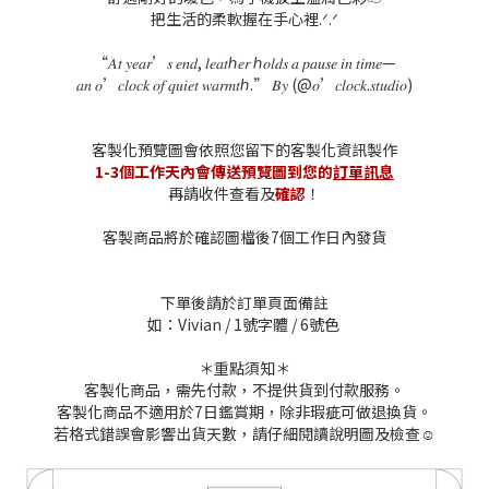
把生活的柔軟握在手心裡.
ᐟ
.
ᐟ
“
𝐴𝑡
𝑦𝑒𝑎𝑟
’
𝑠
𝑒𝑛𝑑
,
𝑙𝑒𝑎𝑡ℎ𝑒𝑟
ℎ
𝑜𝑙𝑑𝑠
𝑎
𝑝𝑎𝑢𝑠𝑒
𝑖𝑛
𝑡𝑖𝑚𝑒
—
𝑎𝑛
𝑜
’
𝑐𝑙𝑜𝑐𝑘
𝑜𝑓
𝑞𝑢𝑖𝑒𝑡
𝑤𝑎𝑟𝑚𝑡ℎ
.”
𝐵𝑦
(@
𝑜
’
𝑐𝑙𝑜𝑐𝑘
.
𝑠𝑡𝑢𝑑𝑖𝑜
)
客製化預覽圖會依照您留下的客製化資訊製作
1-3個工作天內會傳送預覽圖到您的
訂單訊息
再請收件查看及
確認
！
客製商品將於確認圖檔後7個工作日內發貨
下單後請於訂單頁面備註
如：Vivian / 1號字體 / 6號色
＊重點須知＊
客製化商品，需先付款，不提供貨到付款服務。
客製化商品不適用於7日鑑賞期，除非瑕疵可做退換貨。
若格式錯誤會影響出貨天數，請仔細閱讀說明圖及檢查☺