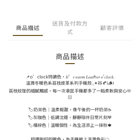
送貨及付款方
商品描述
顧客評價
式
商品描述
📌o’clock特調色・
𝐼𝑡
’
𝑠
𝑤𝑎𝑟𝑚
𝐿𝑒𝑎𝑡ℎ𝑒𝑟
𝑜
'
𝑐𝑙𝑜𝑐𝑘
.
溫潤冬暖色系荔枝皮革系列手機殼
◟✦
🧸🍂
꒰
🪵
꒱
荔枝紋理的細膩觸感，每一次拿起手機都多了一點柔軟與安心🫶
🏻
🏷️奶茶色｜溫柔輕甜，像午後的一杯奶茶☕
🏷️灰咖色｜低調沈穩，靜靜陪伴日常片刻🤎
🏷️橘棕色｜溫暖個性，為生活添上一抹秋🍁
舒適剛好的暖色，為手機披上溫潤色彩☁️