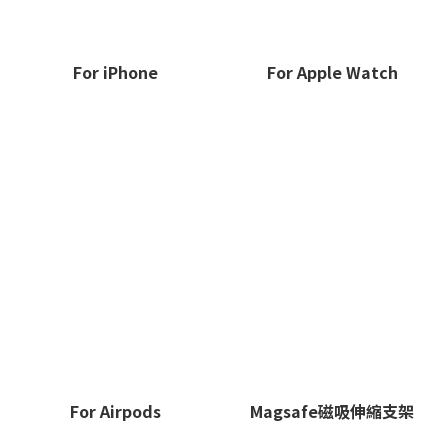
For iPhone
For Apple Watch
For Airpods
Magsafe磁吸伸縮支架