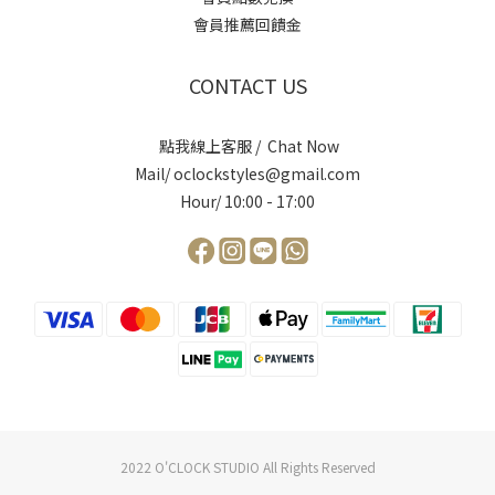
會員推薦回饋金
CONTACT US
點我線上客服 / Chat Now
Mail/ oclockstyles@gmail.com
Hour/ 10:00 - 17:00
2022 O'CLOCK STUDIO All Rights Reserved