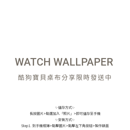
WATCH WALLPAPER
酷狗寶貝桌布分享限時發送中
✨儲存方式✨
長按圖片>點選加入「照片」>即可儲存至手機
✨安裝方式✨
Step1. 到手機相簿>點擊圖片>點擊左下角按鈕>製作錶面