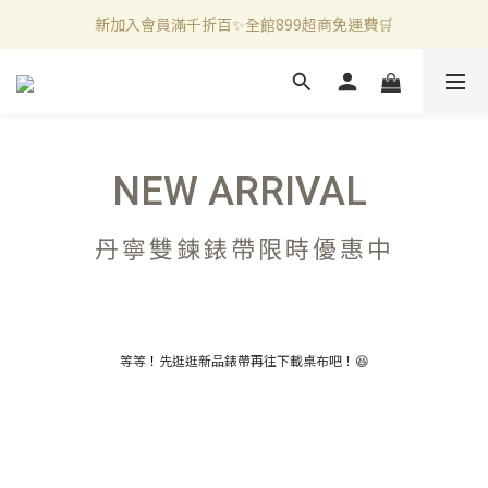
新加入會員滿千折百✨全館899超商免運費🛒
新加入會員滿千折百✨全館899超商免運費🛒
官方LINE好友募集中🤍加入領取50元購物金✨
新加入會員滿千折百✨全館899超商免運費🛒
NEW ARRIVAL
丹寧雙鍊錶帶限時優惠中
等等
！
先逛逛新品錶帶再往下載桌布吧！😆