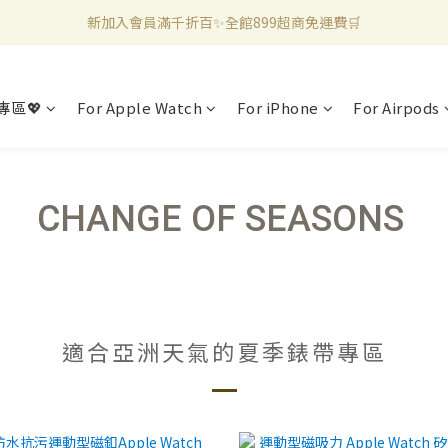
新加入會員滿千折百✨全館899超商免運費🛒
新加入會員滿千折百✨全館899超商免運費🛒
官方LINE好友募集中🤍加入領取50元購物金✨
專區💖
For Apple Watch
For iPhone
For Airpods
新加入會員滿千折百✨全館899超商免運費🛒
CHANGE OF SEASONS
適合亞洲天氣的夏季錶帶專區