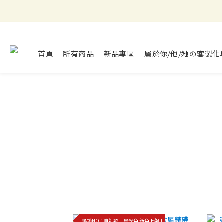
首頁
所有商品
新品專區
屬於你/他/她の客製化
熱銷NO.1自訂款｜星光色 新色上架!!