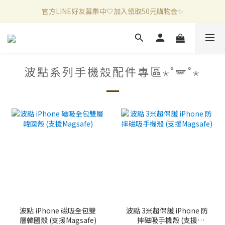
官方LINE好友募集中🤍加入領取50元購物金✨
新加入會員滿千折百✨全館899超商免運費🛒
新加入會員滿千折百✨全館899超商免運費🛒
波點系列手機殼配件專區⋆˚🪽˚⋆
波點 iPhone 磁吸全包雙
波點 3米超保護 iPhone 防
層韓國殼 (支援Magsafe)
摔磁吸手機殼 (支援