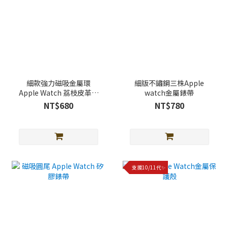
細款強力磁吸金屬環
細版不鏽鋼三株Apple
Apple Watch 荔枝皮革錶
watch金屬錶帶
帶
NT$680
NT$780
支援10/11代✨