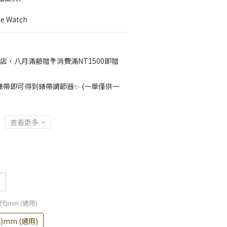
 Watch
店，八月滿額贈💐消費滿NT1500即贈
帶即可得到錶帶調節器✨ (一單僅供一
查看更多
11代)mm (通用)
1代)mm (通用)