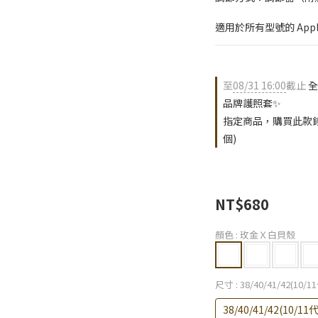
適用於所有型號的 Apple
至
08/31 16:00
截止
全
品牌護照套✨
指定商品，購買此款錶
個)
NT$680
顏色
: 玫金Ｘ白貝殼
尺寸
: 38/40/41/42(10/
38/40/41/42(10/1