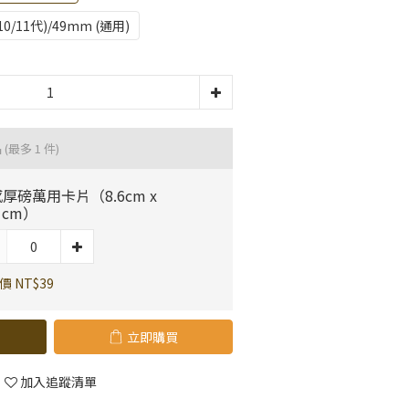
6(10/11代)/49mm (通用)
品
(最多 1 件)
厚磅萬用卡片（8.6cm x
.1cm）
價 NT$39
立即購買
加入追蹤清單