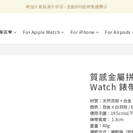
新加入會員滿千折百✨全館899超商免運費🛒
新加入會員滿千折百✨全館899超商免運費🛒
官方LINE好友募集中🤍加入領取50元購物金✨
專區💖
For Apple Watch
For iPhone
For Airpods
新加入會員滿千折百✨全館899超商免運費🛒
質感金屬拼
Watch 錶
材質：天然貝殼 + 合金
顏色：玫金Ｘ白貝殼 / 
適用手圍：19.5cm以
錶帶寬度： 1.3cm
重量：40g
調節方式：調節器（附