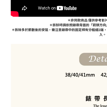
＊非同款商品 僅供參考影
＊拆卸時請依照錶帶背面的「箭頭方向
＊拆除多於節數後的安裝，需注意錶帶中的固定桿有分粗細2端，
入。