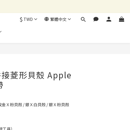
$
TWD
繁體中文
立即購買
接菱形貝殼 Apple
帶
玫金Ｘ粉貝殼 / 銀Ｘ白貝殼 / 銀Ｘ粉貝殼
下
贈工具）