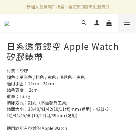
新加入會員滿千折百✨全館899超商免運費🛒
新加入會員滿千折百✨全館899超商免運費🛒
官方LINE好友募集中🤍加入領取50元購物金✨
新加入會員滿千折百✨全館899超商免運費🛒
日系透氣鏤空 Apple Watch
矽膠錶帶
材質：矽膠
顏色：星光色 / 粉色 / 紫色 / 深藍色／黑色
適用手圍：14cm - 24cm
錶帶寬度： 2cm
重量：13.7g
調節方式：釦式（不需額外工具）
錶面大小：38/40/41/42(10/11代)mm (通用)、42(1-3
代)/44/45/46(10/11代)/49mm (通用)
適用於所有型號的 Apple Watch