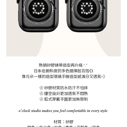
熱銷矽膠錶帶造型再升級.
ᐟ
.
ᐟ
日系低飽和度的多色選擇超百搭💞
像花朵一樣的造型環繞手腕造型感滿分又透氣💨
❀
矽膠材質防水防汗不怕摔
❀
鏤空設計更加透氣不悶熱
❀
釦式穿戴手圍更加無限制
𝒐
'
𝒄𝒍𝒐𝒄𝒌
𝒔𝒕𝒖𝒅𝒊𝒐
𝒎𝒂𝒌𝒆𝒔
𝒚𝒐𝒖
𝒇𝒆𝒆𝒍
𝒄𝒐𝒎𝒇𝒐𝒓𝒕𝒂𝒃𝒍𝒆
𝒊𝒏
𝒆𝒗𝒆𝒓𝒚
𝒔𝒕𝒚𝒍𝒆
.
材質：矽膠