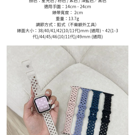
顏色：星光色 / 粉色 / 紫色 / 深藍色／黑色
適用手圍：14cm - 24cm
錶帶寬度： 2cm
重量：13.7g
調節方式：釦式（不需額外工具）
錶面大小：
38/40/41/42(10/11
代
)mm (
通用
)
、
42(1-3
代
)/44/45/46(10/11
代
)/49mm (
通用
)