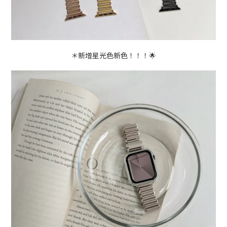
＊新增星光色新色！！！🌟