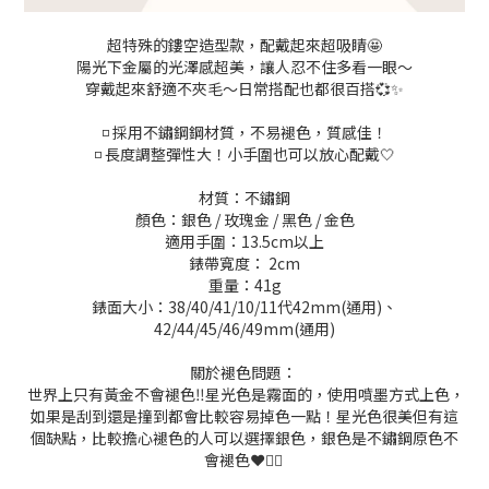
超特殊的鏤空造型款，配戴起來超吸睛🤩
陽光下金屬的光澤感超美，讓人忍不住多看一眼～
穿戴起來舒適不夾毛～日常搭配也都很百搭💞✨
◽️ 採用不鏽鋼鋼材質，不易褪色，質感佳！
◽️ 長度調整彈性大！小手圍也可以放心配戴🤍
材質：不鏽鋼
顏色：銀色 / 玫瑰金 / 黑色 / 金色
適用手圍：13.5cm以上
錶帶寬度： 2cm
重量：41g
錶面大小：38/40/41/10/11代42mm(通用)、
42/44/45/46/49mm(通用)
關於褪色問題：
世界上只有黃金不會褪色‼️星光色是霧面的，使用噴墨方式上色，
如果是刮到還是撞到都會比較容易掉色一點！星光色很美但有這
個缺點，比較擔心褪色的人可以選擇銀色，銀色是不鏽鋼原色不
會褪色❤️🙇‍♀️