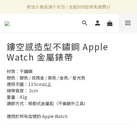
新加入會員滿千折百✨全館899超商免運費🛒
官方LINE好友募集中🤍加入領取50元購物金✨
新加入會員滿千折百✨全館899超商免運費🛒
鏤空感造型不鏽鋼 Apple
Watch 金屬錶帶
材質：不鏽鋼
顏色：銀色 / 玫瑰金 / 黑色 / 金色／星光色
適用手圍：13.5cm以上
錶帶寬度： 2cm
重量：41g
調節方式：移動式金屬釦（不需額外工具）
適用於所有型號的 Apple Watch