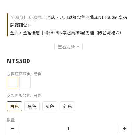
至
08/31 16:00
截止
全店，八月滿額贈💐消費滿NT1500即贈品
牌護照套✨
全店，全館優惠｜滿$899即享超商/郵局免運（限台灣地區）
查看更多
NT$580
支架底座顏色
: 黑色
支架面板顏色
: 白色
白色
黑色
灰色
紅色
數量