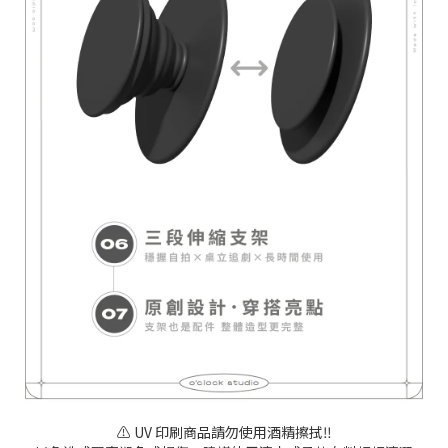
⚠️ UV 印刷商品請勿使用酒精擦拭‼️