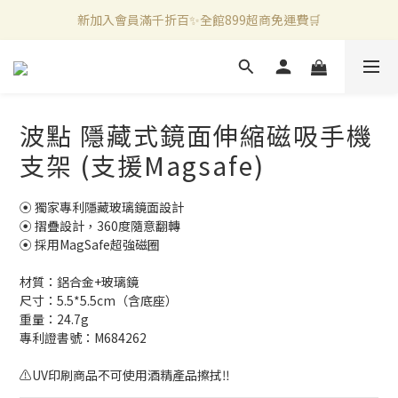
新加入會員滿千折百✨全館899超商免運費🛒
新加入會員滿千折百✨全館899超商免運費🛒
官方LINE好友募集中🤍加入領取50元購物金✨
新加入會員滿千折百✨全館899超商免運費🛒
波點 隱藏式鏡面伸縮磁吸手機
支架 (支援Magsafe)
⦿ 獨家專利隱藏玻璃鏡面設計
⦿ 摺疊設計，360度隨意翻轉 
⦿ 採用MagSafe超強磁圈
材質：鋁合金+玻璃鏡
尺寸：5.5*5.5cm（含底座）
重量：24.7g
專利證書號：M684262
⚠️UV印刷商品不可使用酒精產品擦拭‼️