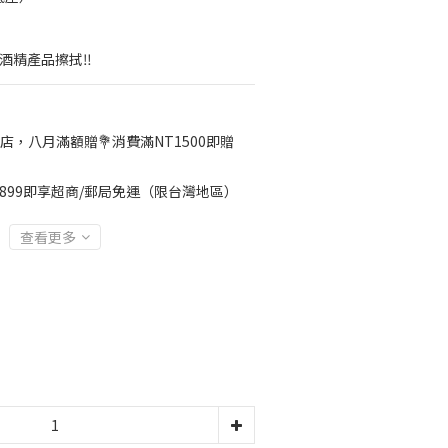
酒精產品擦拭‼️
店，八月滿額贈💐消費滿NT1500即贈
899即享超商/郵局免運（限台灣地區）
查看更多