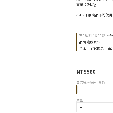
重量：24.7g
⚠️UV印刷商品不可使用
至
08/31 16:00
截止
全
品牌護照套✨
全店，全館優惠｜滿$
NT$580
支架底座顏色
: 黑色
數量