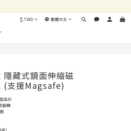
$
TWD
繁體中文
立即購買
 隱藏式鏡面伸縮磁
(支援Magsafe)
鏡面設計
意翻轉 
磁圈
含底座）