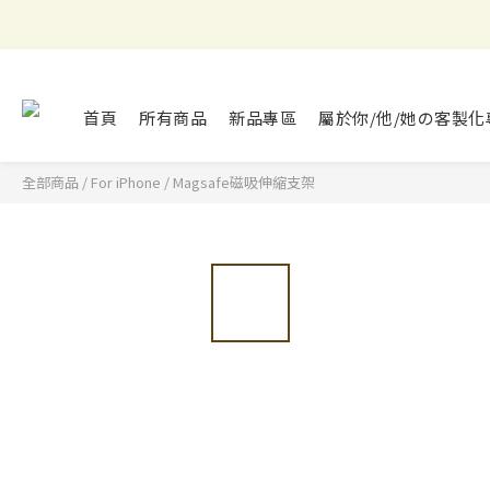
首頁
所有商品
新品專區
屬於你/他/她の客製化
全部商品
/
For iPhone
/
Magsafe磁吸伸縮支架