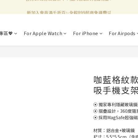
新加入會員滿千折百✨全館899超商免運費🛒
新加入會員滿千折百✨全館899超商免運費🛒
官方LINE好友募集中🤍加入領取50元購物金✨
專區💖
For Apple Watch
For iPhone
For Airpods
新加入會員滿千折百✨全館899超商免運費🛒
咖藍格紋款
吸手機支架 
⦿ 獨家專利隱藏玻璃
⦿ 摺疊設計，360度隨
⦿ 採用MagSafe超強
材質：鋁合金+玻璃鏡
尺寸：5.5*5.5cm（