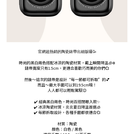
官網超熱銷的陶瓷錶帶出細版囉🥳
時尚的黑白兩色搭配冰涼的陶瓷材質，戴上瞬間降溫🧊❄️
錶帶寬度只有1.5cm，更適合喜歡巧而美的你們💞
然後～這次的錶帶是設計“每一節都可拆取”的💕
而且～最大手圍可以到19.5cm唷！
人人都可以輕鬆駕馭😌
✔️ 經典黑白兩色，時尚百搭閉眼入款✨
✔️ 冰涼陶瓷材質，炎炎夏日降溫首選🧊
✔️ 每節拆取設計，各種手圍都很適合💞
材質：陶瓷
顏色：白色 / 黑色