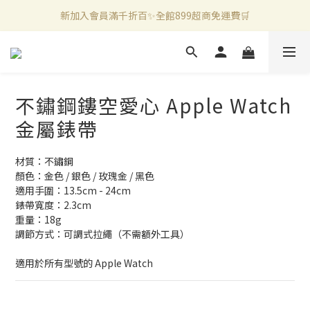
官方LINE好友募集中🤍加入領取50元購物金✨
新加入會員滿千折百✨全館899超商免運費🛒
新加入會員滿千折百✨全館899超商免運費🛒
不鏽鋼鏤空愛心 Apple Watch
金屬錶帶
材質：不鏽鋼
顏色：金色 / 銀色 / 玫瑰金 / 黑色 
適用手圍：13.5cm - 24cm 
錶帶寬度：2.3cm
重量：18g
調節方式：可調式拉繩（不需額外工具）
適用於所有型號的 Apple Watch