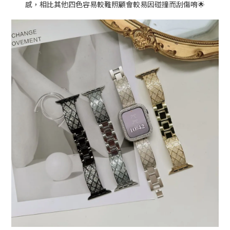
感，相比其他四色容易較難照顧會較易因碰撞而刮傷唷🌟