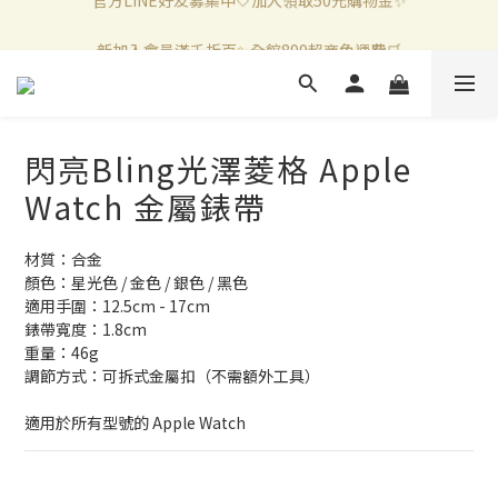
新加入會員滿千折百✨全館899超商免運費🛒
新加入會員滿千折百✨全館899超商免運費🛒
官方LINE好友募集中🤍加入領取50元購物金✨
新加入會員滿千折百✨全館899超商免運費🛒
閃亮Bling光澤菱格 Apple
Watch 金屬錶帶
材質：合金
顏色：星光色 / 金色 / 銀色 / 黑色
適用手圍：12.5cm - 17cm 
錶帶寬度：1.8cm
重量：46g
調節方式：可拆式金屬扣（不需額外工具）
適用於所有型號的 Apple Watch