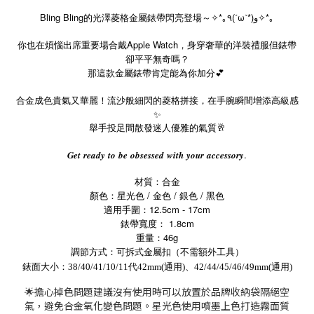
Bling Bling的光澤菱格金屬錶帶閃亮登場～
*｡٩(ˊωˋ*)و
*｡
✧
✧
你也在煩惱出席重要場合戴Apple Watch，身穿奢華的洋裝禮服但錶帶
卻平平無奇嗎？
那這款金屬錶帶肯定能為你加分💕
合金成色貴氣又華麗！流沙般細閃的菱格拼接，在手腕瞬間增添高級感
✨
舉手投足間散發迷人優雅的氣質🥂
.
𝑮𝒆𝒕
𝒓𝒆𝒂𝒅𝒚
𝒕𝒐
𝒃𝒆
𝒐𝒃𝒔𝒆𝒔𝒔𝒆𝒅
𝒘𝒊𝒕𝒉
𝒚𝒐𝒖𝒓
𝒂𝒄𝒄𝒆𝒔𝒔𝒐𝒓𝒚
材質：合金
顏色：星光色 / 金色 / 銀色 / 黑色
適用手圍：12.5cm - 17cm
錶帶寬度： 1.8cm
重量：46g
調節方式：可拆式金屬扣（不需額外工具）
錶面大小：38/40/41/10/11代42mm(通用)、42/44/45/46/49mm(通用)
🌟擔心掉色問題建議沒有使用時可以放置於品牌收納袋隔絕空
氣，避免合金氧化變色問題。星光色使用噴墨上色打造霧面質