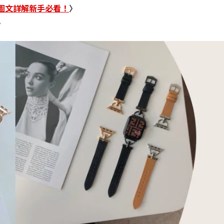
嗎？圖文詳解新手必看！
〉
〉