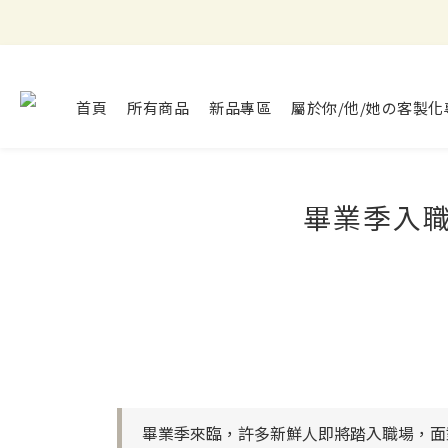
首頁
所有商品
新品專區
屬於你/他/她の客製化
畢業季入職場
畢業季來臨，許多新鮮人即將踏入職場，面