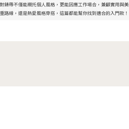
單品，挑對錶帶不僅能襯托個人風格，更能因應工作場合，兼顧實用與
走成熟穩重路線，還是熱愛風格穿搭，這篇都能幫你找到適合的入門款！