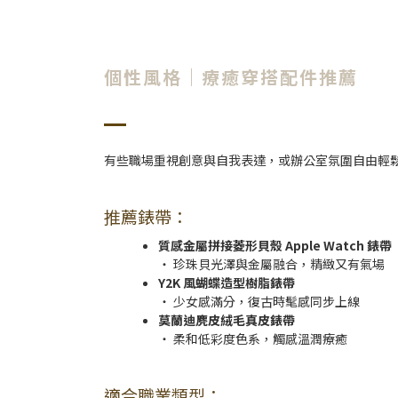
個性風格｜療癒穿搭配件推薦
有些職場重視創意與自我表達，或辦公室氛圍自由輕鬆，這
推薦錶帶：
質感金屬拼接菱形貝殼 Apple Watch 錶帶
‧ 珍珠貝光澤與金屬融合，精緻又有氣場
Y2K 風蝴蝶造型樹脂錶帶
‧ 少女感滿分，復古時髦感同步上線
莫蘭迪麂皮絨毛真皮錶帶
‧ 柔和低彩度色系，觸感溫潤療癒
適合職業類型：