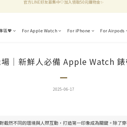
新加入會員滿千折百✨全館899超商免運費🛒
新加入會員滿千折百✨全館899超商免運費🛒
官方LINE好友募集中🤍加入領取50元購物金✨
專區💖
For Apple Watch
For iPhone
For Airpods
新加入會員滿千折百✨全館899超商免運費🛒
｜新鮮人必備 Apple Watch
2025-06-17
對截然不同的環境與人際互動，打造第一印象成為關鍵。除了穿