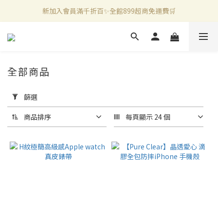
新加入會員滿千折百✨全館899超商免運費🛒
新加入會員滿千折百✨全館899超商免運費🛒
官方LINE好友募集中🤍加入領取50元購物金✨
新加入會員滿千折百✨全館899超商免運費🛒
全部商品
套
用
篩選
篩
選
商品排序
每頁顯示 24 個
(0/20)
價格
(NT$)
~