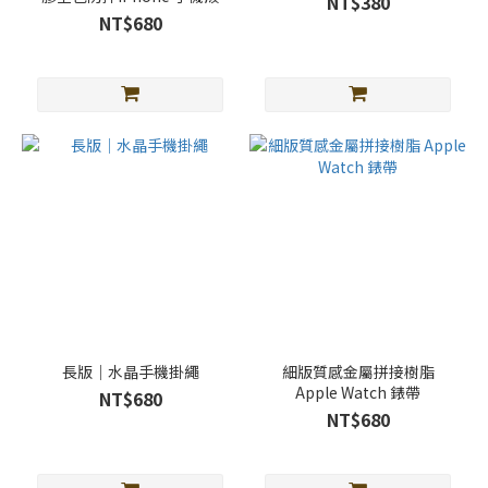
NT$380
光
NT$680
色
(35)
奶
茶
色
(26)
白
色
(14)
灰
咖
色
(12)
長版｜水晶手機掛繩
細版質感金屬拼接樹脂
Apple Watch 錶帶
粉
NT$680
NT$680
色
(12)
看