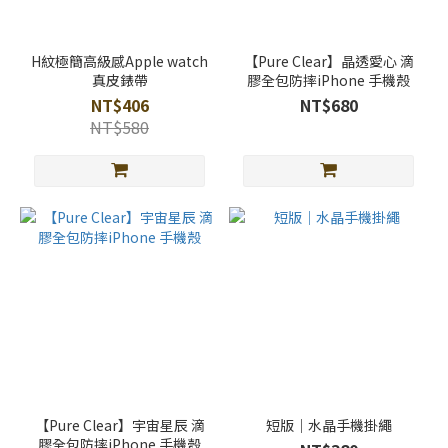
顏
色
H紋極簡高級感Apple watch
【Pure Clear】晶透愛心 滴
真皮錶帶
膠全包防摔iPhone 手機殼
黑
NT$406
NT$680
色
NT$580
(83)
銀
色
(54)
玫
瑰
金
(47)
金
色
(44)
【Pure Clear】宇宙星辰 滴
短版｜水晶手機掛繩
星
膠全包防摔iPhone 手機殼