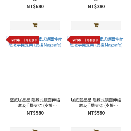
光
NT$680
NT$380
色
(35)
奶
茶
色
全台唯一｜專利創新
全台唯一｜專利創新
(26)
白
色
(14)
灰
咖
色
(12)
藍底咖星星 隱藏式鏡面伸縮
咖底藍星星 隱藏式鏡面伸縮
磁吸手機支架 (支援
磁吸手機支架 (支援
粉
Magsafe)
Magsafe)
NT$580
NT$580
色
(12)
看