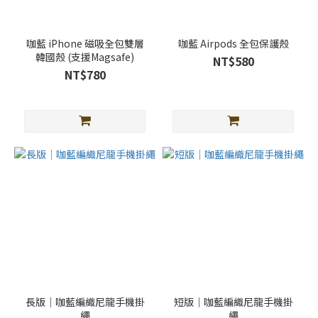
顏
色
咖藍 iPhone 磁吸全包雙層
咖藍 Airpods 全包保護殼
韓國殼 (支援Magsafe)
NT$580
黑
NT$780
色
(83)
銀
色
(54)
玫
瑰
金
(47)
金
色
(44)
長版｜咖藍編織尼龍手機掛
短版｜咖藍編織尼龍手機掛
星
繩
繩