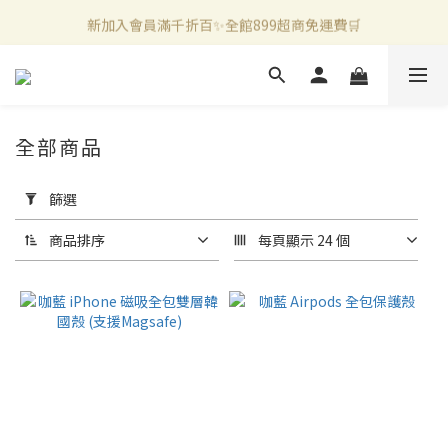
新加入會員滿千折百✨全館899超商免運費🛒
新加入會員滿千折百✨全館899超商免運費🛒
官方LINE好友募集中🤍加入領取50元購物金✨
新加入會員滿千折百✨全館899超商免運費🛒
全部商品
套
用
篩選
篩
選
商品排序
每頁顯示 24 個
(0/20)
價格
(NT$)
~