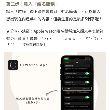
第二步：輸入「姓名簡稱」
點入「時鐘」後下滑你會看到「姓名簡稱」，可以輸入
想出現在內建桌布的內容，但要注意的是最多5個字喔！
★分享小訣竅：Apple Watch姓名簡稱加入顏文字表情符
號更可愛唷！像是「
´•ᴥ•`」、「 ๐˙Ⱉ˙๐ 」、「ʕ·͡ˑ·ཻʔ」、
「
´
ސު
｀
」這些都很可愛！