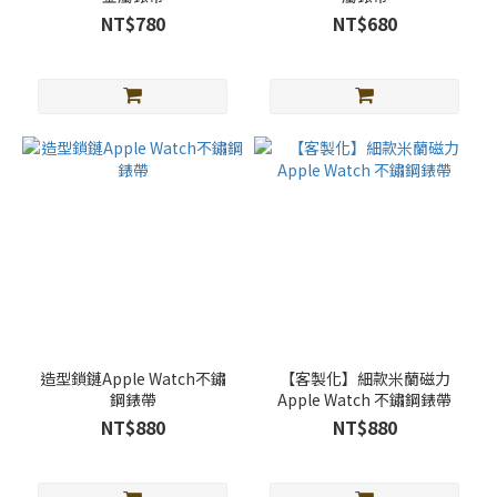
光
NT$780
NT$680
色
(32)
奶
茶
色
(14)
白
色
(10)
灰
咖
色
(8)
造型鎖鏈Apple Watch不鏽
【客製化】細款米蘭磁力
鋼錶帶
Apple Watch 不鏽鋼錶帶
棕
NT$880
NT$880
色
(7)
看