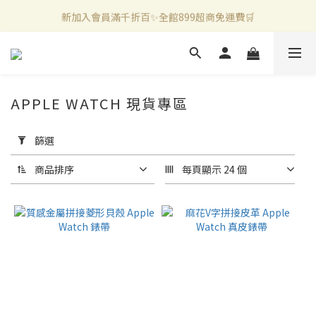
新加入會員滿千折百✨全館899超商免運費🛒
新加入會員滿千折百✨全館899超商免運費🛒
官方LINE好友募集中🤍加入領取50元購物金✨
新加入會員滿千折百✨全館899超商免運費🛒
APPLE WATCH 現貨專區
套
用
篩選
篩
選
商品排序
每頁顯示 24 個
(0/20)
價格
(NT$)
~