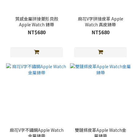
顏
色
質感金屬拼接菱形貝殼
麻花V字拼接皮革 Apple
Apple Watch 錶帶
Watch 真皮錶帶
黑
NT$680
NT$680
色
(72)
玫
瑰
金
(44)
銀
色
(44)
金
色
(41)
麻花V字不鏽鋼Apple Watch
雙鏈條皮革Apple Watch金
星
金屬錶帶
屬錶帶