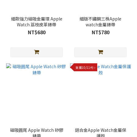
顏
色
細款強力磁吸金屬環 Apple
細版不鏽鋼三株Apple
Watch 荔枝皮革錶帶
watch金屬錶帶
黑
NT$680
NT$780
色
(72)
玫
瑰
金
支援10/11代✨
(44)
銀
色
(44)
金
色
(41)
磁吸圓尾 Apple Watch 矽膠
鋁合金Apple Watch金屬保
星
錶帶
護殼