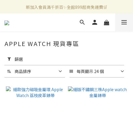
新加入會員滿千折百✨全館899超商免運費🛒
新加入會員滿千折百✨全館899超商免運費🛒
官方LINE好友募集中🤍加入領取50元購物金✨
新加入會員滿千折百✨全館899超商免運費🛒
APPLE WATCH 現貨專區
套
用
篩選
篩
選
商品排序
每頁顯示 24 個
(0/20)
價格
(NT$)
~