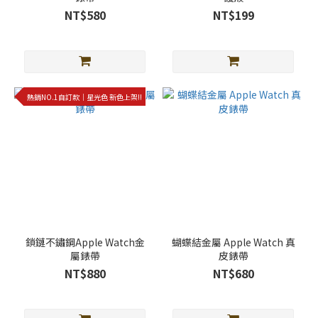
光
NT$580
NT$199
色
(32)
奶
茶
色
熱銷NO.1自訂款｜星光色 新色上架!!
(14)
白
色
(10)
灰
咖
色
(8)
鎖鏈不鏽鋼Apple Watch金
蝴蝶結金屬 Apple Watch 真
屬錶帶
皮錶帶
棕
NT$880
NT$680
色
(7)
看