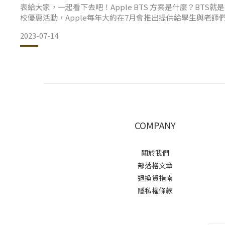
表給大家，一起看下去吧！Apple BTS 方案是什麼？BTS就是指 Ba
校優惠活動，Apple每年大約在7月會推出提供給學生與老師
筆電、桌電、平板的系列商品，就能享有「教育優惠價」，或
2023-07-14
價！
COMPANY
關於我們
部落格文章
退換貨指南
隱私權條款