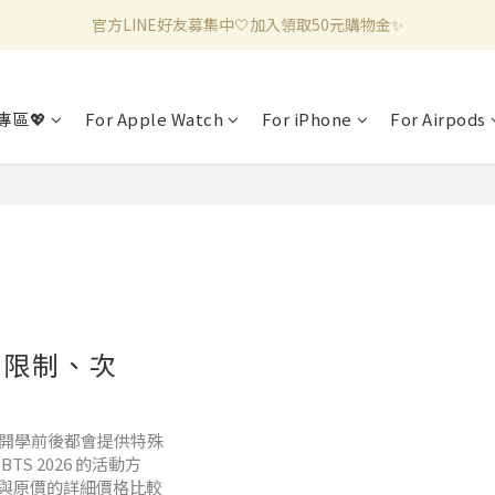
官方LINE好友募集中🤍加入領取50元購物金✨
新加入會員滿千折百✨全館899超商免運費🛒
新加入會員滿千折百✨全館899超商免運費🛒
專區💖
For Apple Watch
For iPhone
For Airpods
優惠限制、次
到開學前後都會提供特殊
S 2026 的活動方
與原價的詳細價格比較