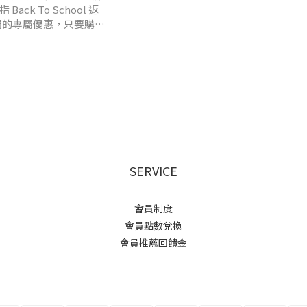
ck To School 返
們的專屬優惠，只要購買
是很划算的組合加購
SERVICE
會員制度
會員點數兌換
會員推薦回饋金