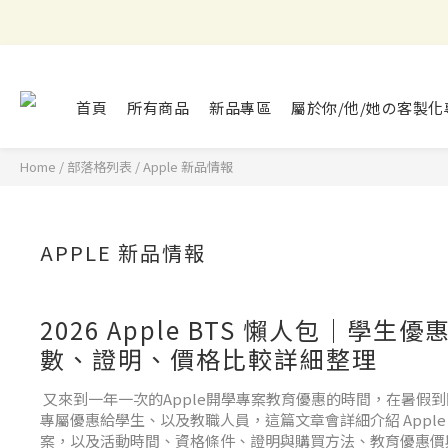
首頁
所有商品
新品專區
屬於你/他/她の客製化
Home
/
部落格列表
/
Apple 新品情報
APPLE 新品情報
2026 Apple BTS 懶人包｜學生
數、證明、價格比較詳細整理
又來到一年一次的Apple開學專案教育優惠的時間，在暑假
專屬優惠給學生、以及教職人員，這篇文章會詳細介紹 Apple BT
案，以及活動時間、資格條件、證明與購買方法、教育優惠價